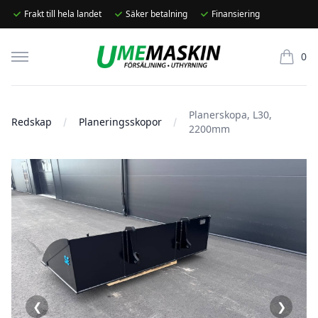
Frakt till hela landet
Säker betalning
Finansiering
Umemaskin
0
produkte
Planerskopa, L30,
Redskap
Planeringsskopor
2200mm
❮
❯