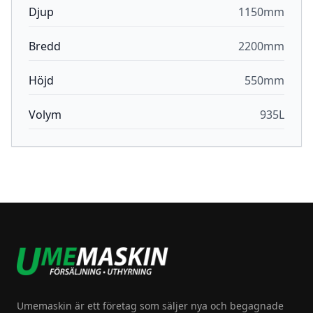
Djup
1150mm
Bredd
2200mm
Höjd
550mm
Volym
935L
Footer
Umemaskin är ett företag som säljer nya och begagnade